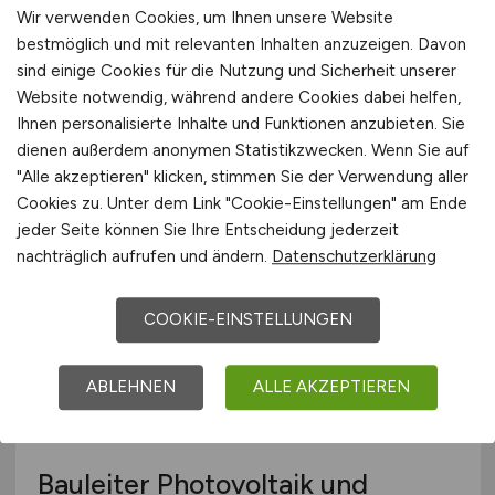
Wir verwenden Cookies, um Ihnen unsere Website
bestmöglich und mit relevanten Inhalten anzuzeigen. Davon
Bauleiter Photovoltaik und
sind einige Cookies für die Nutzung und Sicherheit unserer
Elektromobilität
m/w/d
Website notwendig, während andere Cookies dabei helfen,
Ihnen personalisierte Inhalte und Funktionen anzubieten. Sie
SPIE SAG GmbH GB City Networks & Grids
dienen außerdem anonymen Statistikzwecken. Wenn Sie auf
"Alle akzeptieren" klicken, stimmen Sie der Verwendung aller
22.07.2026
Cookies zu. Unter dem Link "Cookie-Einstellungen" am Ende
Mülsen bei Zwickau
jeder Seite können Sie Ihre Entscheidung jederzeit
nachträglich aufrufen und ändern.
Datenschutzerklärung
COOKIE-EINSTELLUNGEN
ABLEHNEN
ALLE AKZEPTIEREN
Bauleiter Photovoltaik und