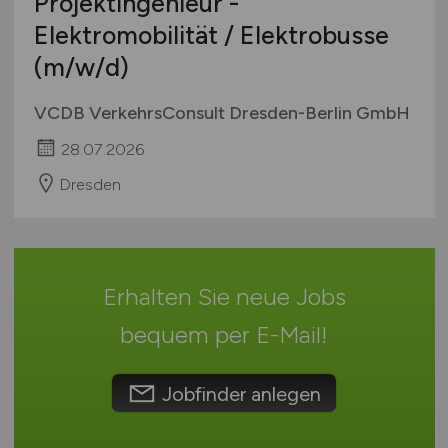
Projektingenieur -
Bremen
Studentenjobs / Werkstudenten
Elektromobilität / Elektrobusse
Hamburg
Ausbildung / Studium
(m/w/d)
Hessen
Praktikum
Mecklenburg-Vorpommern
VCDB VerkehrsConsult Dresden-Berlin GmbH
Niedersachsen
28.07.2026
Nordrhein-Westfalen
Dresden
Rheinland-Pfalz
Saarland
Sachsen
Sachsen-Anhalt
Erhalten Sie neue Jobs
Schleswig-Holstein
bequem per
E-Mail
!
Thüringen
Deutschlandweit
Jobfinder anlegen
Österreich
Schweiz