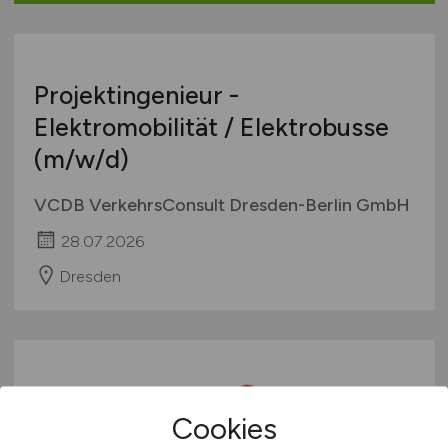
Europa
International
Projektingenieur -
Elektromobilität / Elektrobusse
(m/w/d)
VCDB VerkehrsConsult Dresden-Berlin GmbH
28.07.2026
Dresden
Cookies