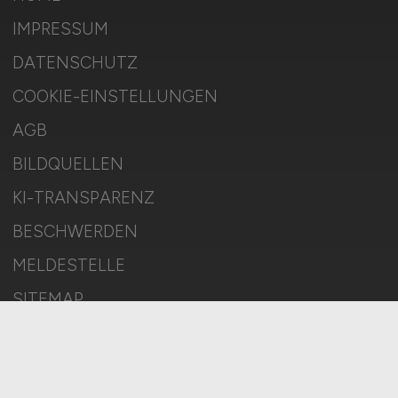
IMPRESSUM
DATENSCHUTZ
COOKIE-EINSTELLUNGEN
AGB
BILDQUELLEN
KI-TRANSPARENZ
BESCHWERDEN
MELDESTELLE
SITEMAP
© 2026 E-MOBILITY.JOBS – ZIEGELER MEDIEN GMBH • Alle Rechte
vorbehalten.