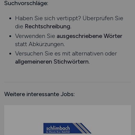
Mecklenburg-Vorpommern
Suchvorschläge:
Niedersachsen
Haben Sie sich vertippt? Überprüfen Sie
Nordrhein-Westfalen
die
Rechtschreibung
.
Rheinland-Pfalz
Verwenden Sie
ausgeschriebene Wörter
Saarland
statt Abkürzungen.
Sachsen
Versuchen Sie es mit alternativen oder
Sachsen-Anhalt
allgemeineren Stichwörtern
.
Schleswig-Holstein
Thüringen
Deutschlandweit
Österreich
Weitere interessante Jobs:
Schweiz
Europa
International