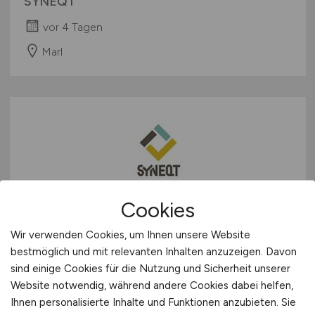
SYNEQT
vor 4 Tagen
Marl
Cookies
Kfz-Mechatroniker /
Landmaschinenmechaniker
Wir verwenden Cookies, um Ihnen unsere Website
bestmöglich und mit relevanten Inhalten anzuzeigen. Davon
(m/w/d)
im Bereich
sind einige Cookies für die Nutzung und Sicherheit unserer
Staplerwerkstatt
Website notwendig, während andere Cookies dabei helfen,
Ihnen personalisierte Inhalte und Funktionen anzubieten. Sie
SYNEQT