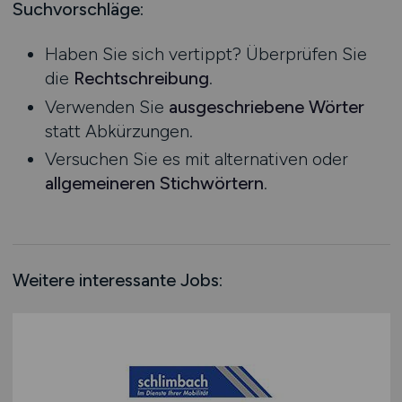
Mecklenburg-Vorpommern
Suchvorschläge:
Niedersachsen
Haben Sie sich vertippt? Überprüfen Sie
Nordrhein-Westfalen
die
Rechtschreibung
.
Rheinland-Pfalz
Verwenden Sie
ausgeschriebene Wörter
Saarland
statt Abkürzungen.
Sachsen
Versuchen Sie es mit alternativen oder
Sachsen-Anhalt
allgemeineren Stichwörtern
.
Schleswig-Holstein
Thüringen
Deutschlandweit
Österreich
Weitere interessante Jobs:
Schweiz
Europa
International