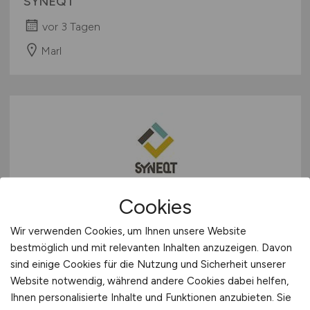
SYNEQT
vor 3 Tagen
Marl
Cookies
Kfz-Mechatroniker /
Landmaschinenmechaniker
Wir verwenden Cookies, um Ihnen unsere Website
bestmöglich und mit relevanten Inhalten anzuzeigen. Davon
(m/w/d)
im Bereich
sind einige Cookies für die Nutzung und Sicherheit unserer
Staplerwerkstatt
Website notwendig, während andere Cookies dabei helfen,
Ihnen personalisierte Inhalte und Funktionen anzubieten. Sie
SYNEQT