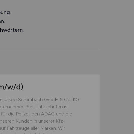
bung
.
n.
chwörtern
.
m/w/d)
e Jakob Schlimbach GmbH & Co. KG
nternehmen. Seit Jahrzehnten ist
r für die Polizei, den ADAC und die
unseren Kunden in unserer Kfz-
f Fahrzeuge aller Marken. Wir