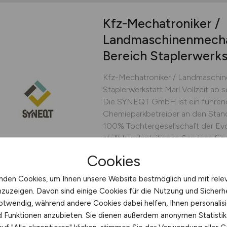
Kfz-Mechatroniker /
Landmaschinenmech
Bereich Staplerwerks
Kfz-Mechatroniker / Landmaschin
Staplerwerkstatt Marl Vollzeit ab 
Die SYNEQT GmbH ist ein führende
Chemieparkbetreiber an den Stan
100% Tochtergesellschaft der Ev
stellt kundenkritische Services für 
Cookies
SYNEQT
vor 4 Tagen
Marl
nden Cookies, um Ihnen unsere Website bestmöglich und mit rele
nzuzeigen. Davon sind einige Cookies für die Nutzung und Sicherh
otwendig, während andere Cookies dabei helfen, Ihnen personalisi
nd Funktionen anzubieten. Sie dienen außerdem anonymen Statisti