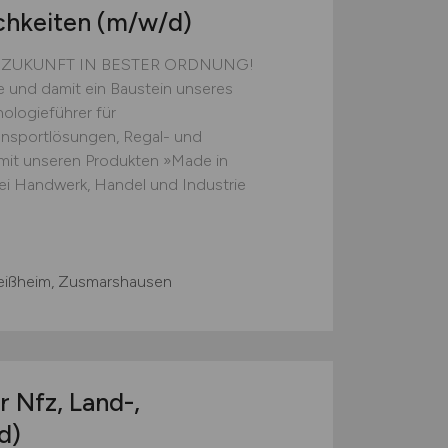
chkeiten
(m/w/d)
E ZUKUNFT IN BESTER ORDNUNG!
ie und damit ein Baustein unseres
ologieführer für
ansportlösungen, Regal- und
 mit unseren Produkten »Made in
i Handwerk, Handel und Industrie
eißheim, Zusmarshausen
 Nfz, Land-,
d)