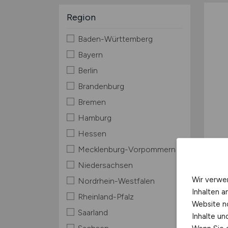
Region
Baden-Württemberg
Bayern
Berlin
Brandenburg
Bremen
Hamburg
Hessen
Mecklenburg-Vorpommern
Niedersachsen
Wir verwe
Nordrhein-Westfalen
Inhalten a
Rheinland-Pfalz
Website n
Saarland
Inhalte u