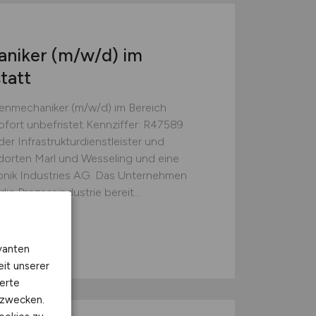
aniker
(m/w/d)
im
tatt
enmechaniker (m/w/d) im Bereich
sofort unbefristet Kennziffer: R47589
r Infrastrukturdienstleister und
dorten Marl und Wesseling und eine
onik Industries AG. Das Unternehmen
die Prozessindustrie bereit...
vanten
eit unserer
erte
kzwecken.