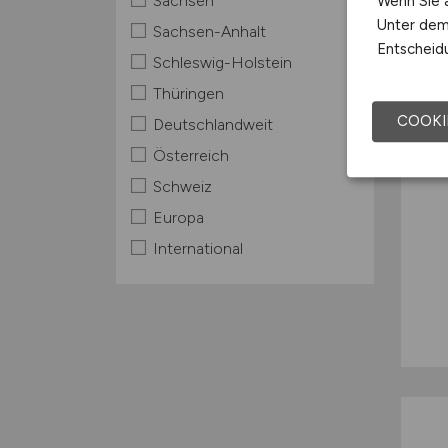
Sachsen
Wenn Sie a
Unter dem 
Sachsen-Anhalt
Entscheidu
Schleswig-Holstein
Thüringen
COOKI
Deutschlandweit
Österreich
Schweiz
Europa
International