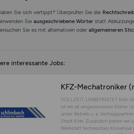
aben Sie sich vertippt? Überprüfen Sie die
Rechtschrei
erwenden Sie
ausgeschriebene Wörter
statt Abkürzunge
ersuchen Sie es mit alternativen oder
allgemeineren Sti
ere interessante Jobs:
KFZ-Mechatroniker
(
VOLLZEIT, UNBEFRISTET Köln Di
ist ein alt eingesessenes Kölner U
unser Betrieb u. a. Vertragspartne
Stadt Köln. Zusätzlich bieten wir 
Werkstatt technisches Knowhow au