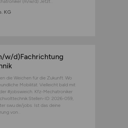
atroniker (m/w/d) Jetzt...
o. KG
m/w/d)
Fachrichtung
hnik
en die Weichen für die Zukunft. Wo
ndliche Mobilität. Vielleicht bald mit
er der #jobswieich. Kfz-Mechatroniker
hvolttechnik Stellen-ID: 2026-059,
er swu.de/jobs. Ist das deine
ung von...