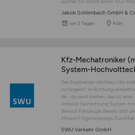
suchen für sofort eine/n KFZ-Mech
Jakob Schlimbach GmbH & C
vor 2 Tagen
Köln
Kfz-Mechatroniker
(
System-Hochvolttec
Die Stadtwerke Ulm/Neu-Ulm stell
es hingeht? In Richtung umweltfreu
dir - du wirst merken, das ist ein
(m/w/d) Fachrichtung System-Hoc
Bereich Fahrzeuge Bewirb dich unt
Mission? Eigenständige Durchführ
SWU Verkehr GmbH