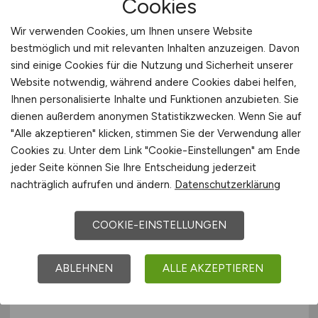
Cookies
SYNEQT
Wir verwenden Cookies, um Ihnen unsere Website
bestmöglich und mit relevanten Inhalten anzuzeigen. Davon
vor 5 Tagen
sind einige Cookies für die Nutzung und Sicherheit unserer
Marl
Website notwendig, während andere Cookies dabei helfen,
Ihnen personalisierte Inhalte und Funktionen anzubieten. Sie
dienen außerdem anonymen Statistikzwecken. Wenn Sie auf
"Alle akzeptieren" klicken, stimmen Sie der Verwendung aller
Cookies zu. Unter dem Link "Cookie-Einstellungen" am Ende
jeder Seite können Sie Ihre Entscheidung jederzeit
nachträglich aufrufen und ändern.
Datenschutzerklärung
COOKIE-EINSTELLUNGEN
KFZ-Mechatroniker mit
Weiterbildungsmöglichkeiten
ABLEHNEN
ALLE AKZEPTIEREN
(m/w/d)