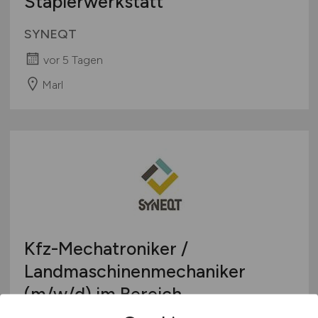
Staplerwerkstatt
SYNEQT
vor 5 Tagen
Marl
Kfz-Mechatroniker /
Landmaschinenmechaniker
(m/w/d)
im Bereich
Staplerwerkstatt