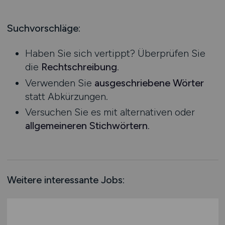
Hessen
Praktikum
Mecklenburg-Vorpommern
Suchvorschläge:
Niedersachsen
Haben Sie sich vertippt? Überprüfen Sie
Nordrhein-Westfalen
die
Rechtschreibung
.
Rheinland-Pfalz
Verwenden Sie
ausgeschriebene Wörter
Saarland
statt Abkürzungen.
Sachsen
Versuchen Sie es mit alternativen oder
Sachsen-Anhalt
allgemeineren Stichwörtern
.
Schleswig-Holstein
Thüringen
Deutschlandweit
Österreich
Weitere interessante Jobs:
Schweiz
Europa
International