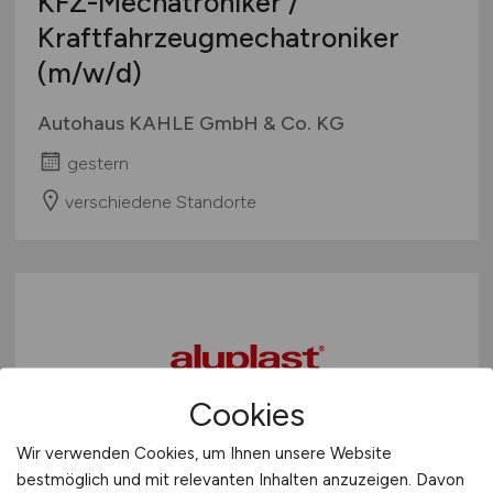
KFZ-Mechatroniker /
Kraftfahrzeugmechatroniker
(m/w/d)
Autohaus KAHLE GmbH & Co. KG
gestern
verschiedene Standorte
Cookies
Kfz-Mechatroniker als
Wir verwenden Cookies, um Ihnen unsere Website
bestmöglich und mit relevanten Inhalten anzuzeigen. Davon
Staplermonteur
(m/w/d)