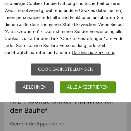
sind einige Cookies für die Nutzung und Sicherheit unserer
Website notwendig, während andere Cookies dabei helfen,
aluplast GmbH
Ihnen personalisierte Inhalte und Funktionen anzubieten. Sie
gestern
dienen außerdem anonymen Statistikzwecken. Wenn Sie auf
"Alle akzeptieren" klicken, stimmen Sie der Verwendung aller
Karlsruhe
Cookies zu. Unter dem Link "Cookie-Einstellungen" am Ende
jeder Seite können Sie Ihre Entscheidung jederzeit
nachträglich aufrufen und ändern.
Datenschutzerklärung
COOKIE-EINSTELLUNGEN
ABLEHNEN
ALLE AKZEPTIEREN
Kfz-Mechatroniker
(m/w/d)
für
den Bauhof
Gemeinde Appenweier