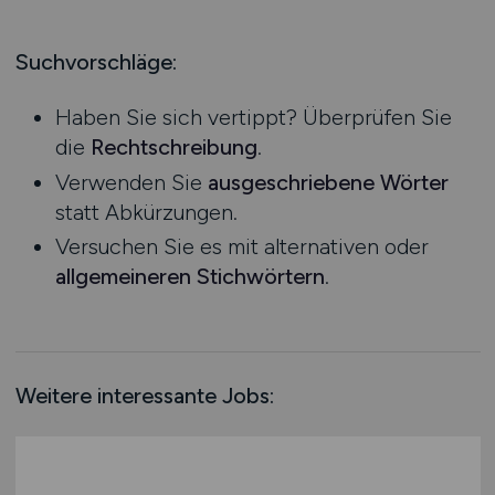
Hessen
Praktikum
Mecklenburg-Vorpommern
Suchvorschläge:
Niedersachsen
Haben Sie sich vertippt? Überprüfen Sie
Nordrhein-Westfalen
die
Rechtschreibung
.
Rheinland-Pfalz
Verwenden Sie
ausgeschriebene Wörter
Saarland
statt Abkürzungen.
Sachsen
Versuchen Sie es mit alternativen oder
Sachsen-Anhalt
allgemeineren Stichwörtern
.
Schleswig-Holstein
Thüringen
Deutschlandweit
Österreich
Weitere interessante Jobs:
Schweiz
Europa
International