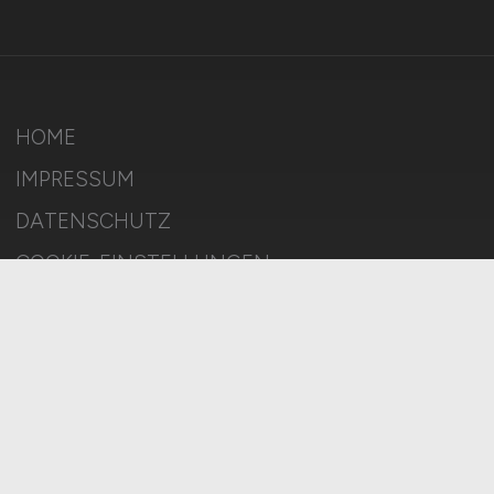
HOME
IMPRESSUM
DATENSCHUTZ
COOKIE-EINSTELLUNGEN
AGB
BILDQUELLEN
KI-TRANSPARENZ
BESCHWERDEN
MELDESTELLE