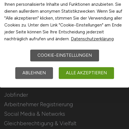
Stellenanzeigen schalten
Ihnen personalisierte Inhalte und Funktionen anzubieten. Sie
dienen außerdem anonymen Statistikzwecken. Wenn Sie auf
Mediadaten & Konditionen
"Alle akzeptieren" klicken, stimmen Sie der Verwendung aller
Arbeitgeber Seite
Cookies zu. Unter dem Link "Cookie-Einstellungen" am Ende
jeder Seite können Sie Ihre Entscheidung jederzeit
Arbeitgeber Kontakt
nachträglich aufrufen und ändern.
Datenschutzerklärung
Karrierenetzwerk
COOKIE-EINSTELLUNGEN
Für Arbeitnehmer
ABLEHNEN
ALLE AKZEPTIEREN
Elektromobilität Jobs suchen
Jobfinder
Arbeitnehmer Registrierung
Social Media & Networks
Gleichberechtigung & Vielfalt