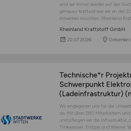
sind wir immer wieder auf der Suc
genauso kraftvoll wie wir an der Z
mitwirken möchten. Rheinland Kraft
Rheinland Kraftstoff GmbH
22.07.2026
Gelsenkir
Technische*r Projek
Schwerpunkt Elektro
(Ladeinfrastruktur)
(
Wir engagieren uns für die Umwelt
da. Mit über 280 Mitarbeitern und
und pflegen wir die Infrastruktur, d
Trinkwasser, Erdgas und Wärme. W