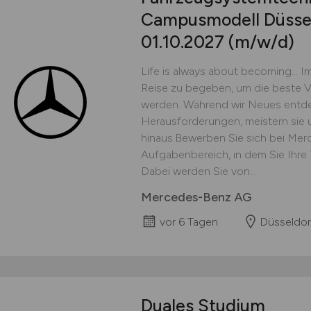
Campusmodell Düssel
01.10.2027
(m/w/d)
Life is always about becoming… Im
Reise zu begeben, um die beste V
werden. Während wir Neues entdec
Herausforderungen, meistern sie
hinaus.Bewerben Sie sich bei Mer
Aufgabenbereich, in dem Sie Ihre T
Dabei werden Sie von...
Mercedes-Benz AG
vor 6 Tagen
Düsseldor
Duales Studium