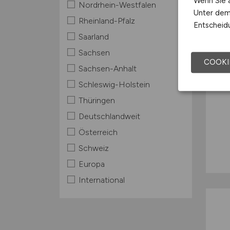
Wenn Sie a
Nordrhein-Westfalen
Unter dem 
Rheinland-Pfalz
Entscheidu
Saarland
Sachsen
COOKI
Sachsen-Anhalt
Schleswig-Holstein
Thüringen
Deutschlandweit
Österreich
Schweiz
Europa
International