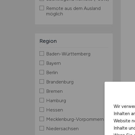
Remote aus dem Ausland
möglich
Region
Baden-Württemberg
Bayern
Berlin
Brandenburg
Bremen
Hamburg
Wir verwe
Hessen
Inhalten a
Mecklenburg-Vorpommern
Website n
Inhalte u
Niedersachsen