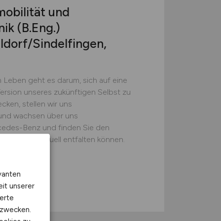
obilität und
k (B.Eng.)
dorf/Sindelfingen,
 Leben geht es darum, sich auf eine
ersion unseres zukünftigen Selbst zu
ken, stellen wir uns
 und wachsen über uns
cedes-Benz und finden Sie den
alente individuell entfalten können.
vanten
eit unserer
f
erte
kzwecken.