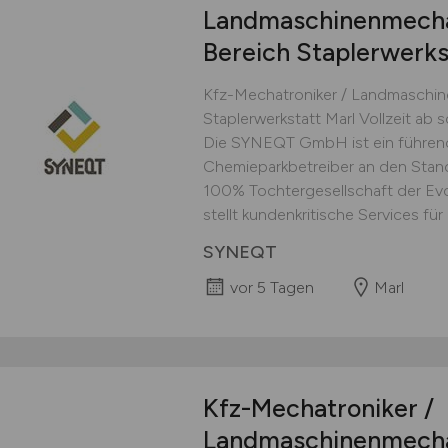
Landmaschinenmech
Bereich Staplerwerks
Kfz-Mechatroniker / Landmaschin
Staplerwerkstatt Marl Vollzeit ab 
Die SYNEQT GmbH ist ein führende
Chemieparkbetreiber an den Stan
100% Tochtergesellschaft der Ev
stellt kundenkritische Services für 
SYNEQT
vor 5 Tagen
Marl
Kfz-Mechatroniker /
Landmaschinenmech