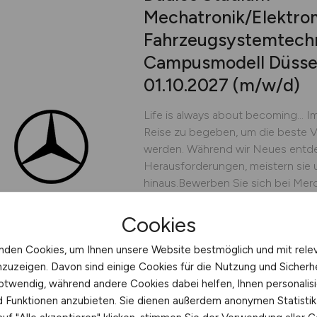
Mechatronik/Elektrom
Fahrzeugsystemtechni
Campusmodell Düssel
01.10.2027
(m/w/d)
Life is always about becoming… Im
Reise zu begeben, um die beste V
werden. Während wir Neues entdec
Herausforderungen, meistern sie
hinaus.Bewerben Sie sich bei Mer
Aufgabenbereich, in dem Sie Ihre T
Dabei werden Sie von...
Cookies
Mercedes-Benz AG
nden Cookies, um Ihnen unsere Website bestmöglich und mit rele
nzuzeigen. Davon sind einige Cookies für die Nutzung und Sicherh
vor 6 Tagen
Düsseldor
otwendig, während andere Cookies dabei helfen, Ihnen personalisi
nd Funktionen anzubieten. Sie dienen außerdem anonymen Statisti