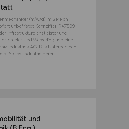
tatt
enmechaniker (m/w/d) im Bereich
sofort unbefristet Kennziffer: R47589
r Infrastrukturdienstleister und
dorten Marl und Wesseling und eine
onik Industries AG. Das Unternehmen
die Prozessindustrie bereit...
obilität und
k (B.Eng.)