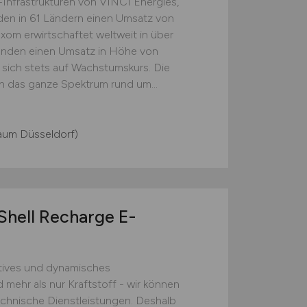
-Infrastrukturen von VINCI Energies,
den in 61 Ländern einen Umsatz von
xom erwirtschaftet weltweit in über
enden einen Umsatz in Höhe von
 sich stets auf Wachstumskurs. Die
das ganze Spektrum rund um...
aum Düsseldorf)
Shell Recharge E-
vatives und dynamisches
 mehr als nur Kraftstoff - wir können
chnische Dienstleistungen. Deshalb