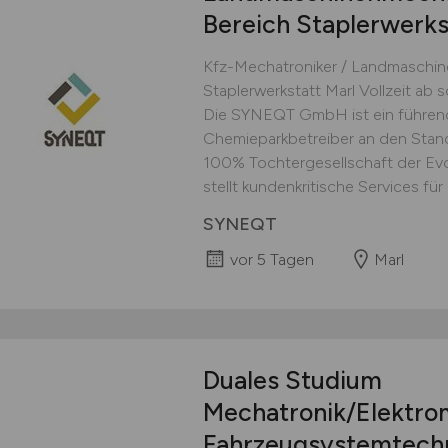
Bereich Staplerwerks
Kfz-Mechatroniker / Landmaschin
Staplerwerkstatt Marl Vollzeit ab 
Die SYNEQT GmbH ist ein führende
Chemieparkbetreiber an den Stan
100% Tochtergesellschaft der Ev
stellt kundenkritische Services für 
SYNEQT
vor 5 Tagen
Marl
Duales Studium
Mechatronik/Elektrom
Fahrzeugsystemtechni