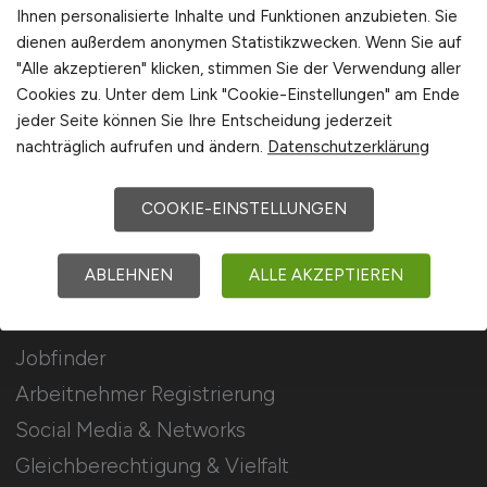
Stellenanzeigen schalten
Ihnen personalisierte Inhalte und Funktionen anzubieten. Sie
dienen außerdem anonymen Statistikzwecken. Wenn Sie auf
Mediadaten & Konditionen
"Alle akzeptieren" klicken, stimmen Sie der Verwendung aller
Arbeitgeber Seite
Cookies zu. Unter dem Link "Cookie-Einstellungen" am Ende
jeder Seite können Sie Ihre Entscheidung jederzeit
Arbeitgeber Kontakt
nachträglich aufrufen und ändern.
Datenschutzerklärung
Karrierenetzwerk
COOKIE-EINSTELLUNGEN
Für Arbeitnehmer
ABLEHNEN
ALLE AKZEPTIEREN
Elektromobilität Jobs suchen
Jobfinder
Arbeitnehmer Registrierung
Social Media & Networks
Gleichberechtigung & Vielfalt