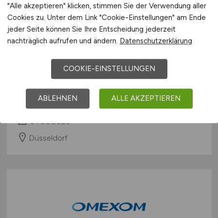
"Alle akzeptieren" klicken, stimmen Sie der Verwendung aller
Cookies zu. Unter dem Link "Cookie-Einstellungen" am Ende
jeder Seite können Sie Ihre Entscheidung jederzeit
nachträglich aufrufen und ändern.
Datenschutzerklärung
Senior Servicetechniker für
COOKIE-EINSTELLUNGEN
Elektromobilität
(m/w/d)
ABLEHNEN
ALLE AKZEPTIEREN
OMS E-Mobility GmbH
01.08.2026
Düsseldorf