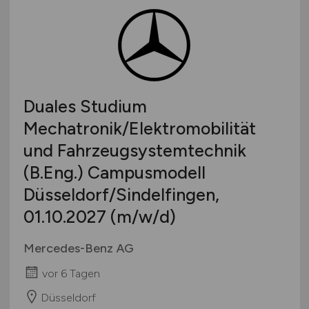
Berlin
Berufseinstieg / Trainee
Sonstige
Brandenburg
Bachelor-/ Master-/ Diplom-Arbeit
Bremen
Studentenjobs / Werkstudenten
Hamburg
Ausbildung / Studium
Hessen
Praktikum
Duales Studium
Mecklenburg-Vorpommern
Mechatronik/Elektromobilität
Niedersachsen
und Fahrzeugsystemtechnik
Nordrhein-Westfalen
Rheinland-Pfalz
(B.Eng.) Campusmodell
Saarland
Düsseldorf/Sindelfingen,
Sachsen
01.10.2027
(m/w/d)
Sachsen-Anhalt
Mercedes-Benz AG
Schleswig-Holstein
Thüringen
vor 6 Tagen
Deutschlandweit
Düsseldorf
Österreich