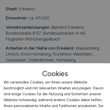
Schweiz
Stadt:
Erkelenz
Europa
Einwohner:
ca. 45.000
International
Verkehrsanbindungen:
Bahnhof Erkelenz,
Bundesstraße B 57, Bundesautobahn A 46,
Flughafen Mönchengladbach
Arbeiten in der Nähe von
Erkelenz
:
Wassenberg,
Linnich, Kreis Heinsberg, Nordrhein-Westfalen,
Garzweiler, Geilenkirchen, Heinsberg,
Mönchengladbach, Wegberg, Glimbach, Jüchen
Cookies
Beliebte Jobs in
Erkelenz
/Branchen
:
Ingenieurwesen, Einzelhandel,
Wir verwenden Cookies, um Ihnen unsere Website
Anlagenbau, Dienstleistungen, Handwerk,
bestmöglich und mit relevanten Inhalten anzuzeigen. Davon
Gesundheitswirtschaft, Produktion, Maschinenbau
sind einige Cookies für die Nutzung und Sicherheit unserer
Website notwendig, während andere Cookies dabei helfen,
Beliebte Arbeitgeber in
Erkelenz
, die attraktive
Ihnen personalisierte Inhalte und Funktionen anzubieten. Sie
Jobangebote bieten
:
HuDe GmbH, EMF