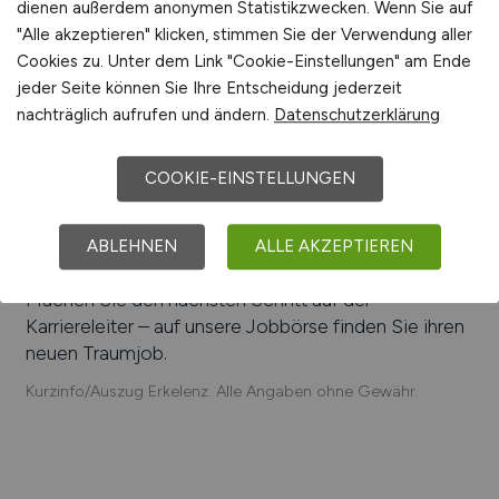
dienen außerdem anonymen Statistikzwecken. Wenn Sie auf
Helpenstein Maschinenbau GmbH, MaschioPack,
"Alle akzeptieren" klicken, stimmen Sie der Verwendung aller
Schweißtechnik Wirtz GmbH, F.J. Derichs
Cookies zu. Unter dem Link "Cookie-Einstellungen" am Ende
Maschinenbau GmbH & Co. KG, Metrus GmbH,
jeder Seite können Sie Ihre Entscheidung jederzeit
Hegenscheidt-MFD GmbH, MHWirth, Hermann-
nachträglich aufrufen und ändern.
Datenschutzerklärung
Josef-Krankenhaus Erkelenz
Einfach online aktuelle Stellenangebote in
Erkelenz
COOKIE-EINSTELLUNGEN
und Umgebung suchen. Informieren Sie sich auf
unserem Stellenmarkt über Jobangebote und
Karriereperspektiven in
Erkelenz
.
ABLEHNEN
ALLE AKZEPTIEREN
Machen Sie den nächsten Schritt auf der
Karriereleiter – auf unsere Jobbörse finden Sie ihren
neuen Traumjob.
Kurzinfo/Auszug Erkelenz. Alle Angaben ohne Gewähr.