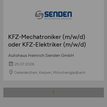
Berlin
Berufseinstieg / Trainee
Sonstige
Brandenburg
Bachelor-/ Master-/ Diplom-Arbeit
Bremen
Studentenjobs / Werkstudenten
Hamburg
Ausbildung / Studium
Hessen
Praktikum
KFZ-Mechatroniker
(m/w/d)
Mecklenburg-Vorpommern
oder KFZ-Elektriker
(m/w/d)
Niedersachsen
Nordrhein-Westfalen
Autohaus Heinrich Senden GmbH
Rheinland-Pfalz
25.07.2026
Saarland
Sachsen
Geilenkirchen, Kerpen, Mönchengladbach
Sachsen-Anhalt
Schleswig-Holstein
1
Thüringen
Deutschlandweit
Österreich