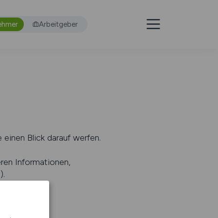
ehmer
Arbeitgeber
 einen Blick darauf werfen.
eren Informationen,
s
).