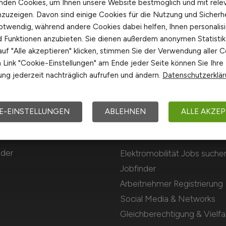
nden Cookies, um Ihnen unsere Website bestmöglich und mit rele
nzuzeigen. Davon sind einige Cookies für die Nutzung und Sicherh
otwendig, während andere Cookies dabei helfen, Ihnen personalisi
nd Funktionen anzubieten. Sie dienen außerdem anonymen Statisti
uf "Alle akzeptieren" klicken, stimmen Sie der Verwendung aller C
Link "Cookie-Einstellungen" am Ende jeder Seite können Sie Ihre
ng jederzeit nachträglich aufrufen und ändern.
Datenschutzerklä
E-EINSTELLUNGEN
ABLEHNEN
ALLE AKZEP
Für Arbeitnehmer
 der
Elektromobilität Jobs suche
Jobfinder
Arbeitnehmer Registrierung
Social Media & Networks
Gleichberechtigung & Vielfal