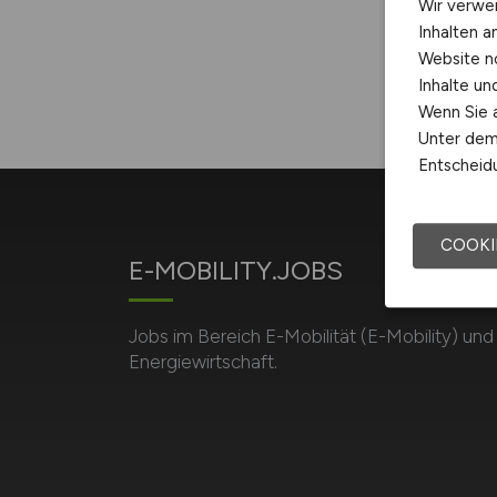
Wir verwe
Inhalten a
Website n
Inhalte u
Wenn Sie a
Unter dem 
Entscheidu
COOKI
E-MOBILITY.JOBS
Jobs im Bereich E-Mobilität (E-Mobility) und
Energiewirtschaft.