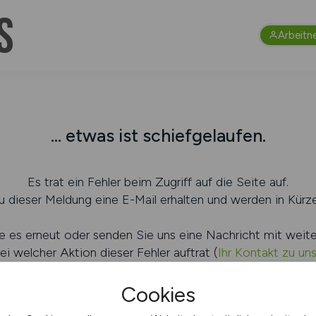
Arbeitn
... etwas ist schiefgelaufen.
Es trat ein Fehler beim Zugriff auf die Seite auf.
 dieser Meldung eine E-Mail erhalten und werden in Kürze
e es erneut oder senden Sie uns eine Nachricht mit weit
ei welcher Aktion dieser Fehler auftrat (
Ihr Kontakt zu un
Cookies