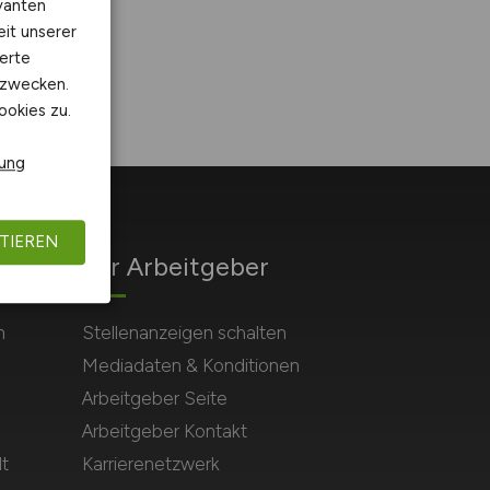
vanten
eit unserer
erte
kzwecken.
ookies zu.
rung
TIEREN
Für Arbeitgeber
n
Stellenanzeigen schalten
Mediadaten & Konditionen
Arbeitgeber Seite
Arbeitgeber Kontakt
t
Karrierenetzwerk