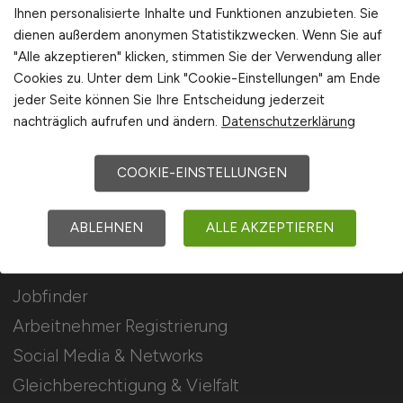
Stellenanzeigen schalten
Ihnen personalisierte Inhalte und Funktionen anzubieten. Sie
dienen außerdem anonymen Statistikzwecken. Wenn Sie auf
Mediadaten & Konditionen
"Alle akzeptieren" klicken, stimmen Sie der Verwendung aller
Arbeitgeber Seite
Cookies zu. Unter dem Link "Cookie-Einstellungen" am Ende
jeder Seite können Sie Ihre Entscheidung jederzeit
Arbeitgeber Kontakt
nachträglich aufrufen und ändern.
Datenschutzerklärung
Karrierenetzwerk
COOKIE-EINSTELLUNGEN
Für Arbeitnehmer
ABLEHNEN
ALLE AKZEPTIEREN
Elektromobilität Jobs suchen
Jobfinder
Arbeitnehmer Registrierung
Social Media & Networks
Gleichberechtigung & Vielfalt