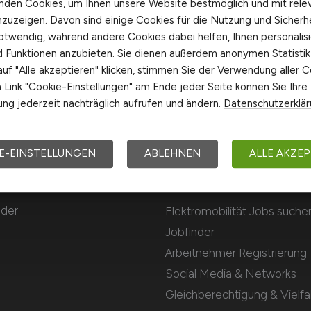
nden Cookies, um Ihnen unsere Website bestmöglich und mit rele
nzuzeigen. Davon sind einige Cookies für die Nutzung und Sicherh
otwendig, während andere Cookies dabei helfen, Ihnen personalisi
nd Funktionen anzubieten. Sie dienen außerdem anonymen Statisti
uf "Alle akzeptieren" klicken, stimmen Sie der Verwendung aller C
Link "Cookie-Einstellungen" am Ende jeder Seite können Sie Ihre
ng jederzeit nachträglich aufrufen und ändern.
Datenschutzerklä
E-EINSTELLUNGEN
ABLEHNEN
ALLE AKZEP
Für Arbeitnehmer
 der
Elektromobilität Jobs suche
Jobfinder
Arbeitnehmer Registrierung
Social Media & Networks
Gleichberechtigung & Vielfal