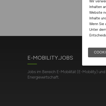
Wir verwe
Inhalten a
Website n
Inhalte u
Wenn Sie a
Unter dem 
Entscheidu
COOKI
E-MOBILITY.JOBS
Jobs im Bereich E-Mobilität (E-Mobility) und
Energiewirtschaft.