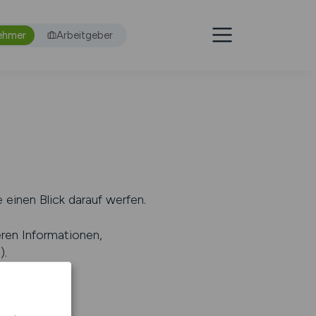
ehmer
Arbeitgeber
 einen Blick darauf werfen.
eren Informationen,
s
).