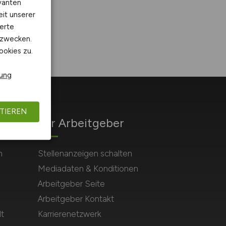
vanten
eit unserer
erte
kzwecken.
ookies zu.
rung
TIEREN
Für Arbeitgeber
n
Stellenanzeigen schalten
Mediadaten & Konditionen
Arbeitgeber Seite
Arbeitgeber Kontakt
t
Karrierenetzwerk