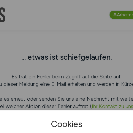
Arbeitn
... etwas ist schiefgelaufen.
Es trat ein Fehler beim Zugriff auf die Seite auf.
 dieser Meldung eine E-Mail erhalten und werden in Kürze
e es erneut oder senden Sie uns eine Nachricht mit weit
ei welcher Aktion dieser Fehler auftrat (
Ihr Kontakt zu un
Cookies