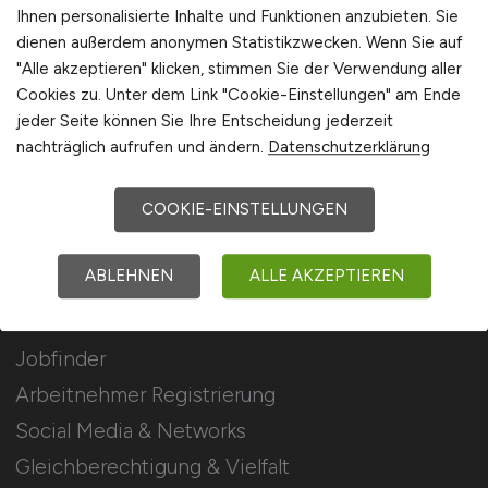
Stellenanzeigen schalten
Ihnen personalisierte Inhalte und Funktionen anzubieten. Sie
dienen außerdem anonymen Statistikzwecken. Wenn Sie auf
Mediadaten & Konditionen
"Alle akzeptieren" klicken, stimmen Sie der Verwendung aller
Arbeitgeber Seite
Cookies zu. Unter dem Link "Cookie-Einstellungen" am Ende
jeder Seite können Sie Ihre Entscheidung jederzeit
Arbeitgeber Kontakt
nachträglich aufrufen und ändern.
Datenschutzerklärung
Karrierenetzwerk
COOKIE-EINSTELLUNGEN
Für Arbeitnehmer
ABLEHNEN
ALLE AKZEPTIEREN
Elektromobilität Jobs suchen
Jobfinder
Arbeitnehmer Registrierung
Social Media & Networks
Gleichberechtigung & Vielfalt