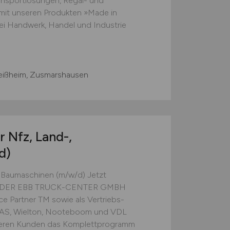
ansportlösungen, Regal- und
 mit unseren Produkten »Made in
i Handwerk, Handel und Industrie
eißheim, Zusmarshausen
 Nfz, Land-,
d)
, Baumaschinen (m/w/d) Jetzt
I DER EBB TRUCK-CENTER GMBH
e Partner TM sowie als Vertriebs-
STAS, Wielton, Nooteboom und VDL
nseren Kunden das Komplettprogramm