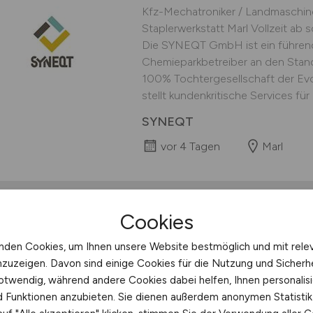
Kfz-Mechatroniker / Landmaschin
Staplerwerkstatt Marl Vollzeit ab 
Die SYNEQT GmbH ist ein führende
Chemieparkbetreiber an den Stan
100% Tochtergesellschaft der Ev
stellt kundenkritische Services für 
SYNEQT
vor 4 Tagen
Marl
Cookies
Kfz-Mechatroniker /
nden Cookies, um Ihnen unsere Website bestmöglich und mit rele
Landmaschinenmech
nzuzeigen. Davon sind einige Cookies für die Nutzung und Sicherh
Bereich Staplerwerks
otwendig, während andere Cookies dabei helfen, Ihnen personalisi
nd Funktionen anzubieten. Sie dienen außerdem anonymen Statisti
Kfz-Mechatroniker / Landmaschin