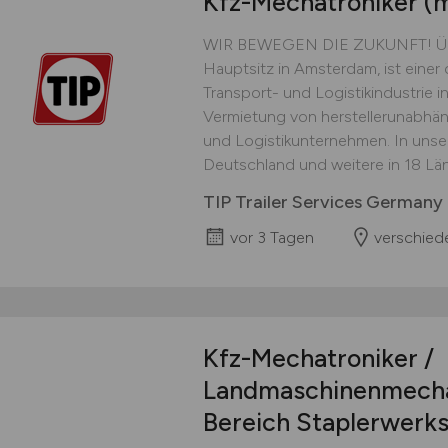
Kfz-Mechatroniker
(
WIR BEWEGEN DIE ZUKUNFT! Über u
Hauptsitz in Amsterdam, ist einer 
Transport- und Logistikindustrie in
Vermietung von herstellerunabhän
und Logistikunternehmen. In unser
Deutschland und weitere in 18 Länd
TIP Trailer Services German
vor 3 Tagen
verschied
Kfz-Mechatroniker /
Landmaschinenmech
Bereich Staplerwerks