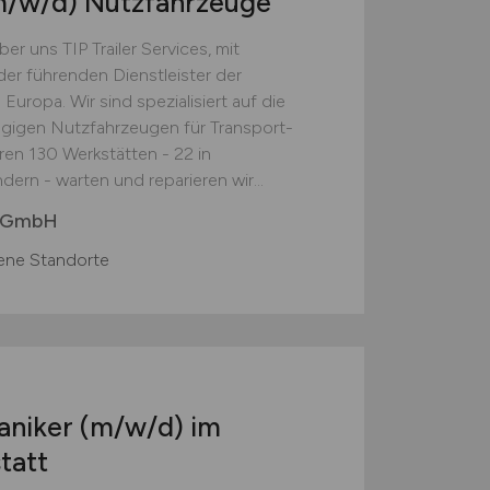
m/w/d)
Nutzfahrzeuge
ns TIP Trailer Services, mit
der führenden Dienstleister der
 Europa. Wir sind spezialisiert auf die
gigen Nutzfahrzeugen für Transport-
en 130 Werkstätten - 22 in
ern - warten und reparieren wir...
y GmbH
ene Standorte
aniker
(m/w/d)
im
tatt