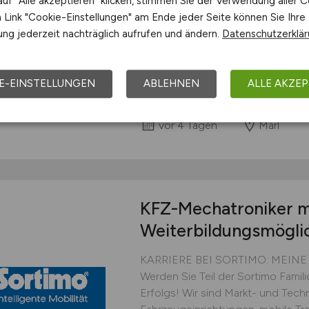
uf "Alle akzeptieren" klicken, stimmen Sie der Verwendung aller C
Staplerwerkstatt Marl Vollzeit ab 
Link "Cookie-Einstellungen" am Ende jeder Seite können Sie Ihre
Die SYNEQT GmbH ist ein führende
ng jederzeit nachträglich aufrufen und ändern.
Datenschutzerklä
Chemieparkbetreiber an den Stan
100% Tochtergesellschaft der Ev
stellt kundenkritische Services für 
E-EINSTELLUNGEN
ABLEHNEN
ALLE AKZEP
SYNEQT
vor 4 Tagen
Marl
KFZ-Mechatroniker m
Weiterbildungsmögli
KARRIERE BEI SORTIMO: MEIN
Werden Sie Teil der Sortimo Famil
Erfolgs! Wir sind Markt- und Techn