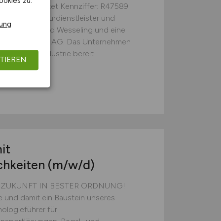
ookies zu.
sofort unbefristet Kennziffer: R47589
r Infrastrukturdienstleister und
rung
dorten Marl und Wesseling und eine
onik Industries AG. Das Unternehmen
die Prozessindustrie bereit...
TIEREN
it
chkeiten
(m/w/d)
E ZUKUNFT IN BESTER ORDNUNG!
ie und damit ein Baustein unseres
ologieführer für