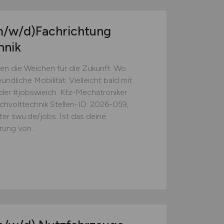
m/w/d)
Fachrichtung
hnik
en die Weichen für die Zukunft. Wo
ndliche Mobilität. Vielleicht bald mit
er der #jobswieich. Kfz-Mechatroniker
hvolttechnik Stellen-ID: 2026-059,
er swu.de/jobs. Ist das deine
ung von...