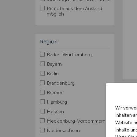
Remote aus dem Ausland
möglich
Region
Baden-Württemberg
Bayern
Berlin
Brandenburg
Bremen
Hamburg
Wir verwe
Hessen
Inhalten a
Mecklenburg-Vorpommern
Website n
Inhalte u
Niedersachsen