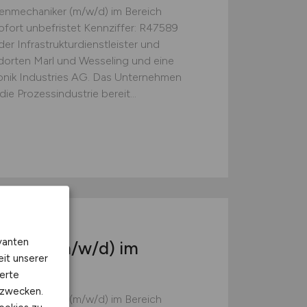
enmechaniker (m/w/d) im Bereich
sofort unbefristet Kennziffer: R47589
r Infrastrukturdienstleister und
dorten Marl und Wesseling und eine
onik Industries AG. Das Unternehmen
die Prozessindustrie bereit...
vanten
aniker
(m/w/d)
im
eit unserer
tatt
erte
kzwecken.
enmechaniker (m/w/d) im Bereich