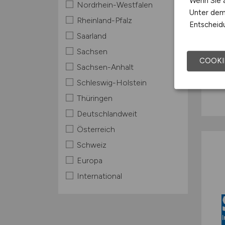
Wenn Sie a
Nordrhein-Westfalen
Unter dem 
Rheinland-Pfalz
Entscheidu
Saarland
Sachsen
COOKI
Sachsen-Anhalt
Schleswig-Holstein
Thüringen
Deutschlandweit
Österreich
Schweiz
Europa
International