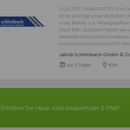
VOLLZEIT, UNBEFRISTET Köln Di
ist ein alt eingesessenes Kölner U
unser Betrieb u. a. Vertragspartne
Stadt Köln. Zusätzlich bieten wir 
Werkstatt technisches Knowhow au
suchen für sofort eine/n KFZ-Mech
Jakob Schlimbach GmbH & C
vor 2 Tagen
Köln
Erhalten Sie neue Jobs bequem per
E-Mail
!