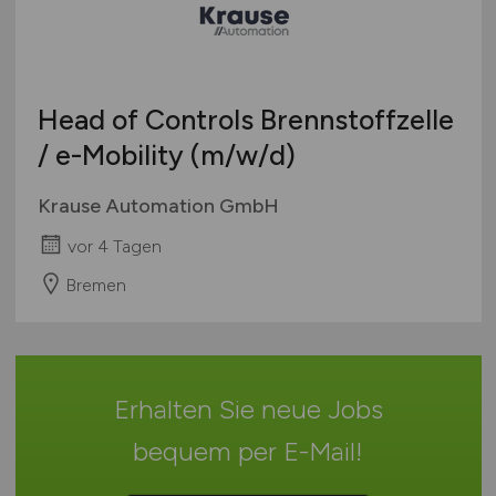
Bremen
Studentenjobs / Werkstudenten
Hamburg
Ausbildung / Studium
Hessen
Praktikum
Head of Controls Brennstoffzelle
Mecklenburg-Vorpommern
/ e-Mobility
(m/w/d)
Niedersachsen
Nordrhein-Westfalen
Krause Automation GmbH
Rheinland-Pfalz
vor 4 Tagen
Saarland
Sachsen
Bremen
Sachsen-Anhalt
Schleswig-Holstein
Thüringen
Erhalten Sie neue Jobs
Deutschlandweit
Österreich
bequem per
E-Mail
!
Schweiz