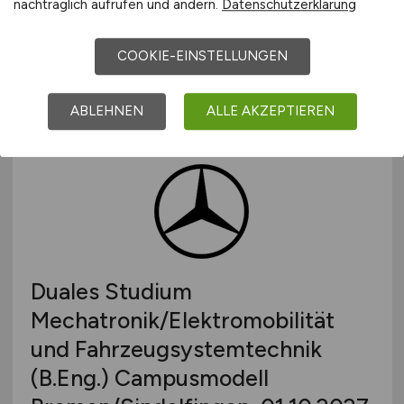
nachträglich aufrufen und ändern.
Datenschutzerklärung
Mercedes-Benz AG
vor 4 Tagen
COOKIE-EINSTELLUNGEN
Bremen, Sindelfingen
ABLEHNEN
ALLE AKZEPTIEREN
Duales Studium
Mechatronik/Elektromobilität
und Fahrzeugsystemtechnik
(B.Eng.) Campusmodell