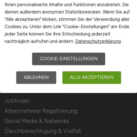
Stellenanzeigen schalten
Ihnen personalisierte Inhalte und Funktionen anzubieten. Sie
dienen außerdem anonymen Statistikzwecken. Wenn Sie auf
Mediadaten & Konditionen
"Alle akzeptieren" klicken, stimmen Sie der Verwendung aller
Arbeitgeber Seite
Cookies zu. Unter dem Link "Cookie-Einstellungen" am Ende
jeder Seite können Sie Ihre Entscheidung jederzeit
Arbeitgeber Kontakt
nachträglich aufrufen und ändern.
Datenschutzerklärung
Karrierenetzwerk
COOKIE-EINSTELLUNGEN
Für Arbeitnehmer
ABLEHNEN
ALLE AKZEPTIEREN
Elektromobilität Jobs suchen
Jobfinder
Arbeitnehmer Registrierung
Social Media & Networks
Gleichberechtigung & Vielfalt