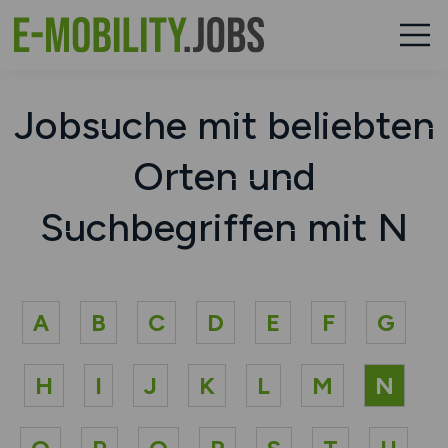
Jobsuche mit beliebten
Orten und
Suchbegriffen mit N
A
B
C
D
E
F
G
H
I
J
K
L
M
N