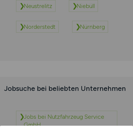
Neustrelitz
Niebüll
Norderstedt
Nürnberg
Jobsuche bei beliebten Unternehmen
Jobs bei Nutzfahrzeug Service
GmbH