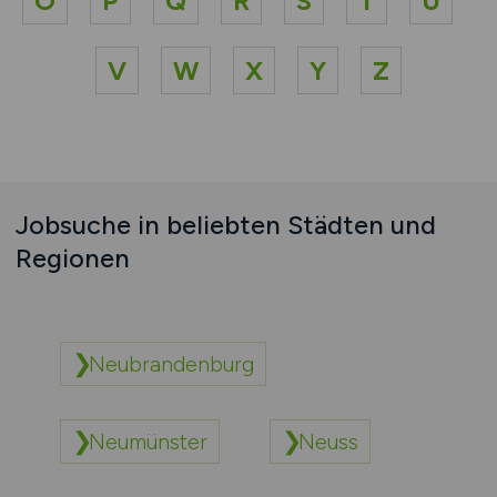
O
P
Q
R
S
T
U
V
W
X
Y
Z
Jobsuche in beliebten Städten und
Regionen
Neubrandenburg
Neumünster
Neuss