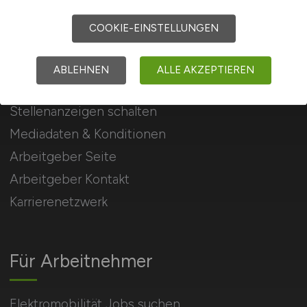
Energiewirtschaft.
COOKIE-EINSTELLUNGEN
Für Arbeitgeber
ABLEHNEN
ALLE AKZEPTIEREN
Stellenanzeigen schalten
Mediadaten & Konditionen
Arbeitgeber Seite
Arbeitgeber Kontakt
Karrierenetzwerk
Für Arbeitnehmer
Elektromobilität Jobs suchen