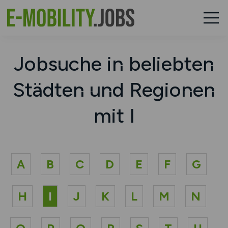
Jobsuche in beliebten
Städten und Regionen
mit I
A
B
C
D
E
F
G
H
I
J
K
L
M
N