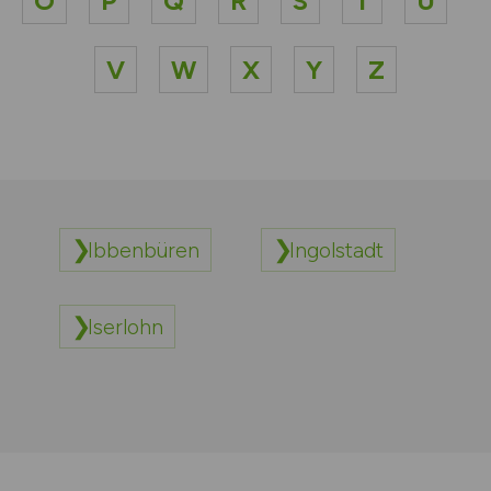
O
P
Q
R
S
T
U
V
W
X
Y
Z
Ibbenbüren
Ingolstadt
Iserlohn