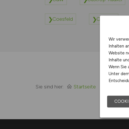
Coesfeld
Cottbus
Wir verwe
Inhalten a
Website n
Inhalte u
Wenn Sie a
Unter dem 
Entscheidu
Sie sind hier:
Startseite
Sitemap
COOKI