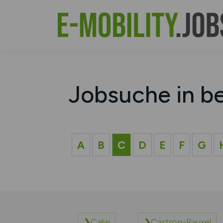
Jobsuche in b
A
B
C
D
E
F
G
Calw
Castrop-Rauxel