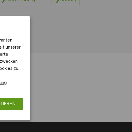
vanten
eit unserer
erte
kzwecken.
ookies zu.
rung
TIEREN