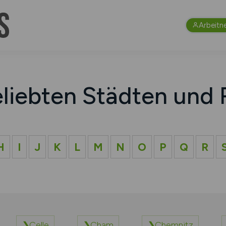
Arbeitn
eliebten Städten und 
H
I
J
K
L
M
N
O
P
Q
R
Celle
Cham
Chemnitz