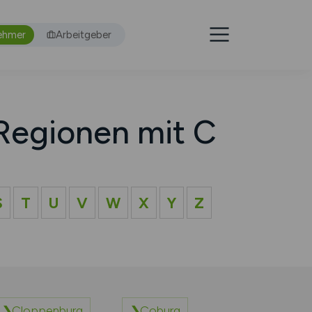
ehmer
Arbeitgeber
Regionen mit C
S
T
U
V
W
X
Y
Z
Cloppenburg
Coburg